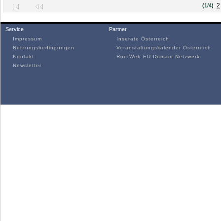
2
(1/4)
Service
Partner
Impressum
Inserate Österreich
Nutzungsbedingungen
Veranstaltungskalender Österreich
Kontakt
RootWeb.EU Domain Netzwerk
Newsletter