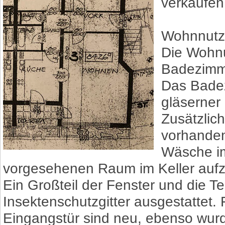
verkaufen
Wohnnutzf
Die Wohnu
Badezimm
Das Badez
gläserner
Zusätzlich
vorhanden
Wäsche im
vorgesehenen Raum im Keller auf
Ein Großteil der Fenster und die Te
Insektenschutzgitter ausgestattet.
Eingangstür sind neu, ebenso wurde