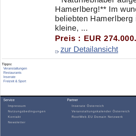
Hamerlberg!** Im wu
beliebten Hamerlberg 
kleine, ...
Preis : EUR 274.000
zur Detailansicht
Tipps:
Veranstaltungen
Restaurants
Inserate
Freizeit & Sport
Service
Partner
Impressum
Inserate Österreich
Nutzungsbedingungen
Veranstaltungskalender Österreich
Kontakt
RootWeb.EU Domain Netzwerk
Newsletter