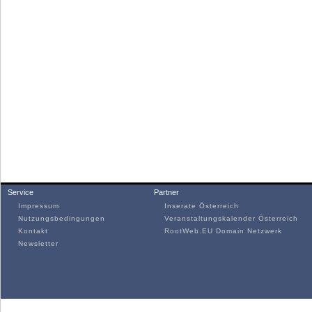
Service
Partner
Impressum
Inserate Österreich
Nutzungsbedingungen
Veranstaltungskalender Österreich
Kontakt
RootWeb.EU Domain Netzwerk
Newsletter