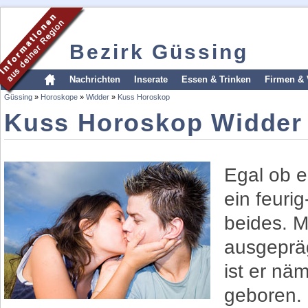
Bezirk Güssing
Nachrichten
Inserate
Essen & Trinken
Firmen & 
Güssing
»
Horoskope
»
Widder
»
Kuss Horoskop
Kuss Horoskop Widder
Egal ob 
ein feuri
beides. M
ausgeprä
ist er nä
geboren. 