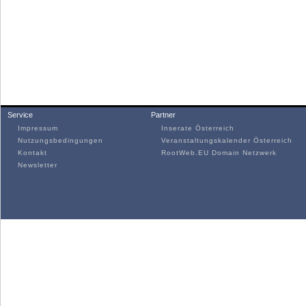
Service
Partner
Impressum
Inserate Österreich
Nutzungsbedingungen
Veranstaltungskalender Österreich
Kontakt
RootWeb.EU Domain Netzwerk
Newsletter