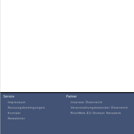
Service
Partner
Impressum
Inserate Österreich
Nutzungsbedingungen
Veranstaltungskalender Österreich
Kontakt
RootWeb.EU Domain Netzwerk
Newsletter