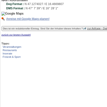
NAVI Koordinaten
Deg Format :
N
47.1274027
/ E
16.4669807
DMS Format :
N 47° 7' 39'' / E 16° 28' 1''
Anreise mit Google Maps planen!
zur Anfrage - D
Dies ist ein redaktioneller Eintrag. Sind Sie der Inhaber dieses Inhaltes ?
zurück zur letzten Auswahl
Tipps:
Veranstaltungen
Restaurants
Inserate
Freizeit & Sport