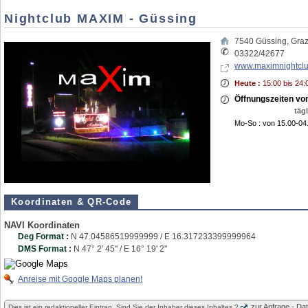
Nightclub MAXIM - Güssing
7540
Güssing
,
Graz
03322/42677
www.maximnightcl
Heute :
15:00 bis 24:
Öffnungszeiten vo
tägl
Mo-So : von 15.00-04
Koordinaten & QR-Code
NAVI Koordinaten
Deg Format :
N
47.04586519999999
/ E
16.317233399999964
DMS Format :
N 47° 2' 45'' / E 16° 19' 2''
Anreise mit Google Maps planen!
zur Anfrage - D
Dies ist ein redaktioneller Eintrag. Sind Sie der Inhaber dieses Inhaltes ?