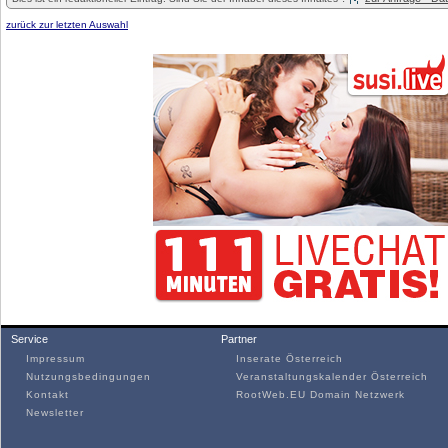
zurück zur letzten Auswahl
Service
Partner
Impressum
Inserate Österreich
Nutzungsbedingungen
Veranstaltungskalender Österreich
Kontakt
RootWeb.EU Domain Netzwerk
Newsletter