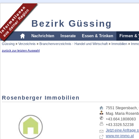
Bezirk Güssing
Nachrichten
Inserate
Essen & Trinken
Firmen & 
Güssing
»
Verzeichnis
»
Branchenverzeichnis - Handel und Wirtschaft
»
Immobilien
»
Immo
zurück zur letzten Auswahl
Rosenberger Immobilien
7551
Stegersbach
,
Mag. Maria Rosenb
+43.664.1808083
+43.3326.52238
Jetzt eine Anfrage s
www.mr-immo.at