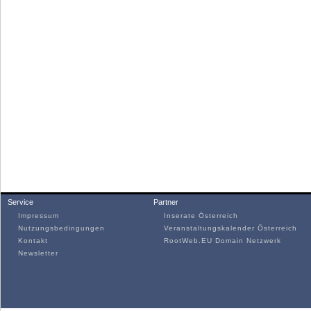
Service
Partner
Impressum
Inserate Österreich
Nutzungsbedingungen
Veranstaltungskalender Österreich
Kontakt
RootWeb.EU Domain Netzwerk
Newsletter