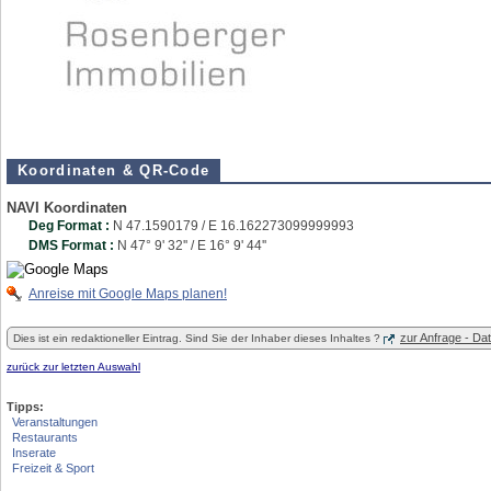
Koordinaten & QR-Code
NAVI Koordinaten
Deg Format :
N
47.1590179
/ E
16.162273099999993
DMS Format :
N 47° 9' 32'' / E 16° 9' 44''
Anreise mit Google Maps planen!
zur Anfrage - D
Dies ist ein redaktioneller Eintrag. Sind Sie der Inhaber dieses Inhaltes ?
zurück zur letzten Auswahl
Tipps:
Veranstaltungen
Restaurants
Inserate
Freizeit & Sport