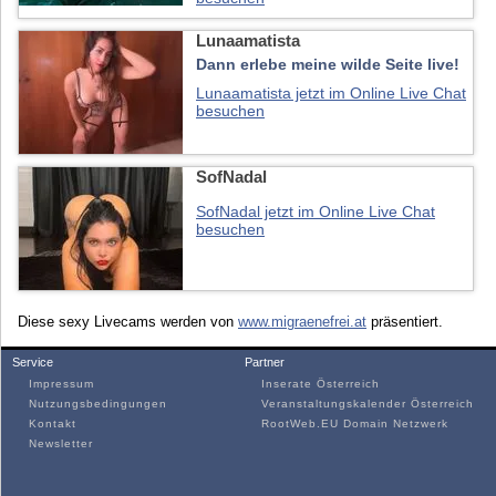
Lunaamatista
Dann erlebe meine wilde Seite live!
Lunaamatista jetzt im Online Live Chat
besuchen
SofNadal
SofNadal jetzt im Online Live Chat
besuchen
Diese sexy Livecams werden von
www.migraenefrei.at
präsentiert.
Service
Partner
Impressum
Inserate Österreich
Nutzungsbedingungen
Veranstaltungskalender Österreich
Kontakt
RootWeb.EU Domain Netzwerk
Newsletter