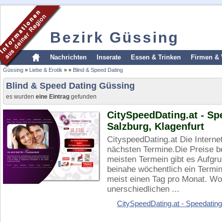
Bezirk Güssing
Nachrichten
Inserate
Essen & Trinken
Firmen & 
Güssing
»
Liebe & Erotik
»
»
Blind & Speed Dating
Blind & Speed Dating Güssing
es wurden
eine Eintrag
gefunden
CitySpeedDating.at - Spe
Salzburg, Klagenfurt
CityspeedDating.at Die Internet
nächsten Termine.Die Preise 
meisten Termein gibt es Aufgr
beinahe wöchentlich ein Termin
meist einen Tag pro Monat. Wo
unerschiedlichen ...
CitySpeedDating.at - Speedating 